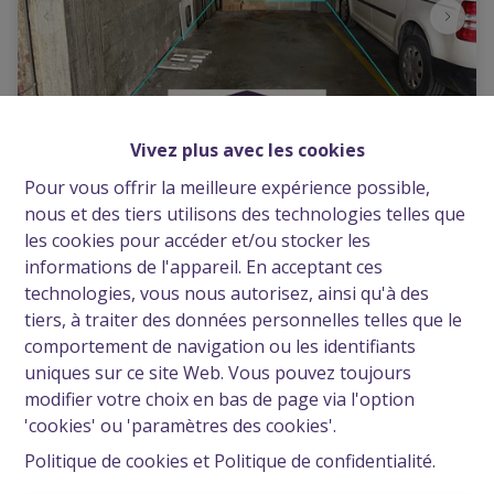
Vivez plus avec les cookies
Pour vous offrir la meilleure expérience possible,
Emplacement de parking dans un garage
nous et des tiers utilisons des technologies telles que
les cookies pour accéder et/ou stocker les
1480 Tubize
|
Ref
: 
2786
informations de l'appareil. En acceptant ces
technologies, vous nous autorisez, ainsi qu'à des
€ 18.000
tiers, à traiter des données personnelles telles que le
comportement de navigation ou les identifiants
uniques sur ce site Web. Vous pouvez toujours
1
modifier votre choix en bas de page via l'option
'cookies' ou 'paramètres des cookies'.
Politique de cookies
et
Politique de confidentialité
.