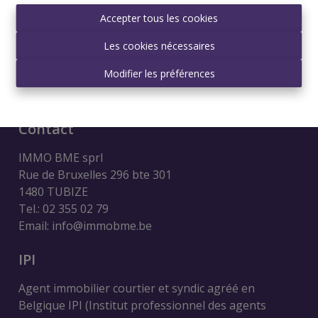
Accepter tous les cookies
Les cookies nécessaires
Modifier les préférences
Contact
IMMO BME sprl
Rue de Bruxelles 296 bte 301
1480 TUBIZE
Tel.: 02 355 02 79
Email: info@immobme.be
IPI
Agent immobilier courtier et syndic agréé en
Belgique IPI (Institut professionnel des agents