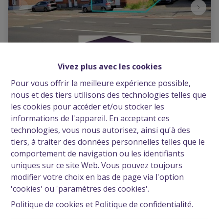
Vivez plus avec les cookies
Pour vous offrir la meilleure expérience possible,
Maison unifamiale 3 façades avec cour, jardin
nous et des tiers utilisons des technologies telles que
et garage - F.O. +
les cookies pour accéder et/ou stocker les
Route Provinciale 69, 1480 Clabecq
|
Ref
: 
2796
informations de l'appareil. En acceptant ces
technologies, vous nous autorisez, ainsi qu'à des
€ 275.000
tiers, à traiter des données personnelles telles que le
comportement de navigation ou les identifiants
uniques sur ce site Web. Vous pouvez toujours
3
1
1
modifier votre choix en bas de page via l'option
'cookies' ou 'paramètres des cookies'.
Politique de cookies
et
Politique de confidentialité
.