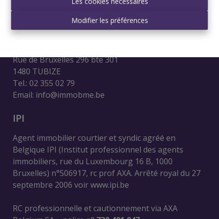
Les cookies nécessaires
Modifier les préférences
Contact
IMMO BME sprl
Rue de Bruxelles 296 bte 301
1480 TUBIZE
Tel.: 02 355 02 79
Email: info@immobme.be
IPI
Agent immobilier courtier et syndic agréé en
Belgique IPI (Institut professionnel des agents
immobiliers, rue du Luxembourg 16 B, 1000
Bruxelles) n°506917, rc prof AXA. Arrêté royal du 27
septembre 2006 voir
www.ipi.be
RC professionnelle et cautionnement via AXA