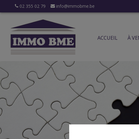
02 355 02 79
info@immobme.be
ACCUEIL
À V