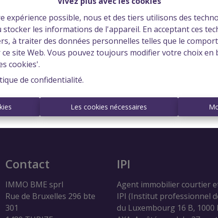
Vivez plus avec les cookies
re expérience possible, nous et des tiers utilisons des techno
 stocker les informations de l'appareil. En acceptant ces te
tiers, à traiter des données personnelles telles que le compo
À Vend
r ce site Web. Vous pouvez toujours modifier votre choix en 
es cookies'.
tique de confidentialité
.
kies
Les cookies nécessaires
Mo
Contact
IPI
IMMO BME sprl
Agent immobilier courtier e
Rue de Bruxelles 296 bte
IPI (Institut professionnel 
301
du Luxembourg 16 B, 1000 B