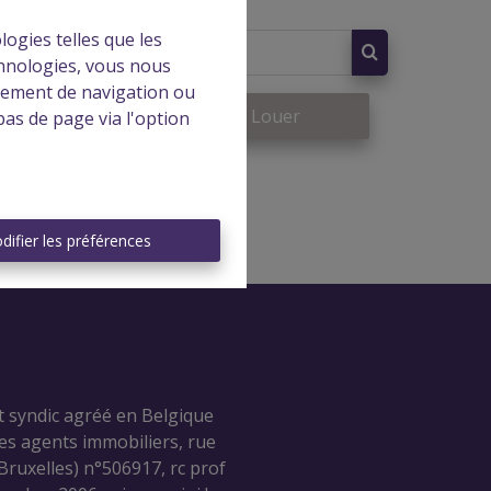
logies telles que les
chnologies, vous nous
rtement de navigation ou
re
À Louer
bas de page via l'option
difier les préférences
t syndic agréé en Belgique
des agents immobiliers, rue
ruxelles) n°506917, rc prof